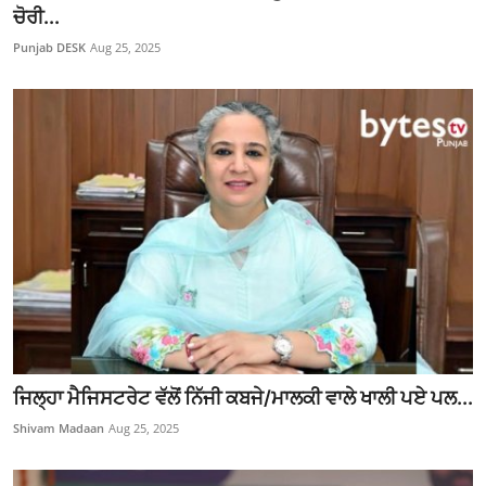
ਚੋਰੀ...
Punjab DESK
Aug 25, 2025
ਜਿਲ੍ਹਾ ਮੈਜਿਸਟਰੇਟ ਵੱਲੋਂ ਨਿੱਜੀ ਕਬਜੇ/ਮਾਲਕੀ ਵਾਲੇ ਖਾਲੀ ਪਏ ਪਲ...
Shivam Madaan
Aug 25, 2025