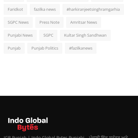
Faridkot
fazilka news
#harkiranjeetsinghramgarhia
SGPC News
Press Note
Amritsar News
Punjabi News
SGPC
Kultar Singh Sandhwan
Punjab
Punjab Politics
#fazilkanews
IGB Punjab | Indo Global Bytes Punjabi – ਪੰਜਾਬੀ ਇੱਕ ਸੁਤੰਤਰ ਅਤੇ