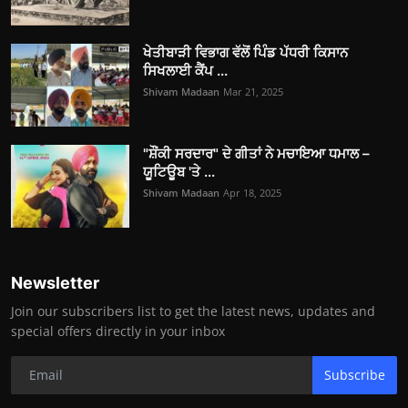
ਖੇਤੀਬਾੜੀ ਵਿਭਾਗ ਵੱਲੋਂ ਪਿੰਡ ਪੱਧਰੀ ਕਿਸਾਨ
ਸਿਖਲਾਈ ਕੈਂਪ ...
Shivam Madaan
Mar 21, 2025
"ਸ਼ੌਂਕੀ ਸਰਦਾਰ" ਦੇ ਗੀਤਾਂ ਨੇ ਮਚਾਇਆ ਧਮਾਲ –
ਯੂਟਿਊਬ 'ਤੇ ...
Shivam Madaan
Apr 18, 2025
Newsletter
Join our subscribers list to get the latest news, updates and
special offers directly in your inbox
Subscribe