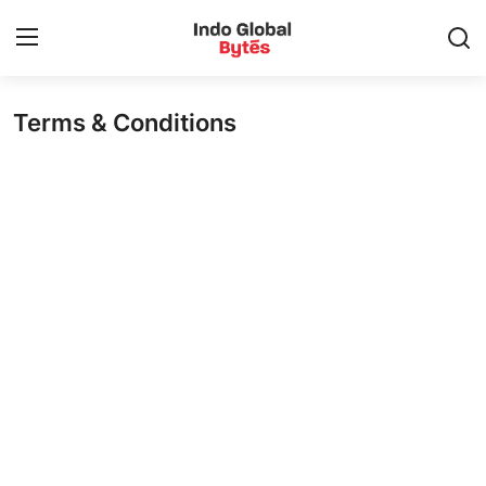
Terms & Conditions
Contact
ਲੋਕਲ
ਪੰਜਾਬ
ਚੰਡੀਗੜ੍ਹ
ਨੈਸ਼ਨਲ
ਰਾਜਨੀਤੀ
ਬਦਲੀਆ ਅਤੇ ਨਿਯੁਕਤੀਆਂ
ਮਨੋਰੰਜਨ