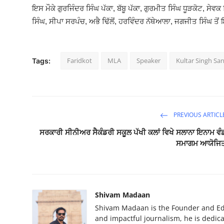
ਇਸ ਮੌਕੇ ਗੁਰਜਿੰਦਰ ਸਿੰਘ ਪੱਕਾ
,
ਬੱਬੂ ਪੱਕਾ
,
ਗੁਰਮੀਤ ਸਿੰਘ ਧੂੜਕੋਟ
,
ਸੇਵਕ 
ਸਿੰਘ
,
ਸੀਪਾ ਸਰਪੰਚ
,
ਅਭੈ ਢਿੱਲੋਂ
,
ਹਰਵਿੰਦਰ ਨੱਥੇਆਲਾ
,
ਜਗਜੀਤ ਸਿੰਘ ਤੋਂ
Faridkot
MLA
Speaker
Kultar Singh S
Tags:
PREVIOUS ARTICL
ਸਰਕਾਰੀ ਸੀਨੀਅਰ ਸੈਕੰਡਰੀ ਸਕੂਲ ਪੱਖੀ ਕਲਾਂ ਵਿਖੇ ਸਲਾਨਾ ਇਨਾਮ ਵੰ
ਸਮਾਗਮ ਆਯੋਜਿ
Shivam Madaan
Shivam Madaan is the Founder and Edi
and impactful journalism, he is dedica