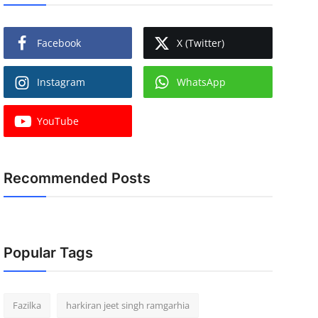
Facebook
X (Twitter)
Instagram
WhatsApp
YouTube
Recommended Posts
Popular Tags
Fazilka
harkiran jeet singh ramgarhia