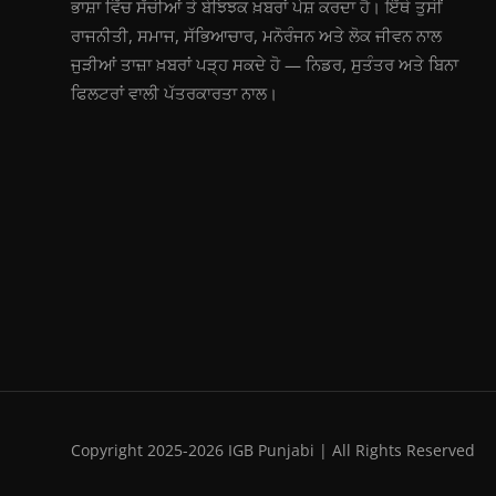
ਭਾਸ਼ਾ ਵਿੱਚ ਸੱਚੀਆਂ ਤੇ ਬੇਝਿਝਕ ਖ਼ਬਰਾਂ ਪੇਸ਼ ਕਰਦਾ ਹੈ। ਇੱਥੇ ਤੁਸੀਂ
ਰਾਜਨੀਤੀ, ਸਮਾਜ, ਸੱਭਿਆਚਾਰ, ਮਨੋਰੰਜਨ ਅਤੇ ਲੋਕ ਜੀਵਨ ਨਾਲ
ਜੁੜੀਆਂ ਤਾਜ਼ਾ ਖ਼ਬਰਾਂ ਪੜ੍ਹ ਸਕਦੇ ਹੋ — ਨਿਡਰ, ਸੁਤੰਤਰ ਅਤੇ ਬਿਨਾ
ਫਿਲਟਰਾਂ ਵਾਲੀ ਪੱਤਰਕਾਰਤਾ ਨਾਲ।
Copyright 2025-2026 IGB Punjabi | All Rights Reserved