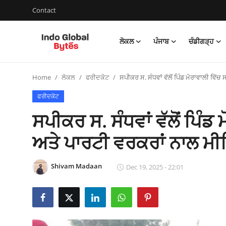
Contact
ਲੋਕਲ
ਪੰਜਾਬ
ਚੰਡੀਗੜ੍ਹ
Contact
Home
ਲੋਕਲ
ਫਰੀਦਕੋਟ
ਸਪੀਕਰ ਸ. ਸੰਧਵਾਂ ਵੱਲੋਂ ਪਿੰਡ ਮੋਰਾਵਾਲੀ ਵਿੱਚ 
ਲੋਕਲ
ਫਰੀਦਕੋਟ
ਪੰਜਾਬ
ਸਪੀਕਰ ਸ. ਸੰਧਵਾਂ ਵੱਲੋਂ ਪਿੰਡ ਮ
ਚੰਡੀਗੜ੍ਹ
ਅਤੇ ਪਾਰਟੀ ਵਰਕਰਾਂ ਨਾਲ ਮੀ
ਨੈਸ਼ਨਲ
Shivam Madaan
Dec 19, 2025 - 22:01
ਰਾਜਨੀਤੀ
ਬਦਲੀਆ ਅਤੇ ਨਿਯੁਕਤੀਆਂ
ਮਨੋਰੰਜਨ