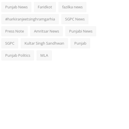
Punjab News
Faridkot
fazilka news
#harkiranjeetsinghramgarhia
SGPC News
Press Note
Amritsar News
Punjabi News
SGPC
Kultar Singh Sandhwan
Punjab
Punjab Politics
MLA