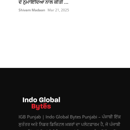
ਦੇ ਨੁਮਾਇੰਦਿਆ ਨਾਲ ਕੀਤੀ ...
Shivam Madaan
Mar 21, 2025
IGB Punjab | Indo Global Bytes Punjabi – ਪੰਜਾਬੀ ਇੱਕ
ਸੁਤੰਤਰ ਅਤੇ ਨਿਡਰ ਡਿਜ਼ਿਟਲ ਖ਼ਬਰਾਂ ਦਾ ਪਲੇਟਫ਼ਾਰਮ ਹੈ, ਜੋ ਪੰਜਾਬੀ