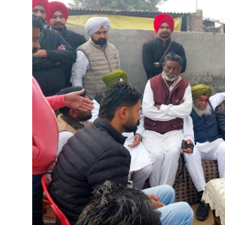
ਜੀਵਨ ਸ਼ੈਲੀ
English Website