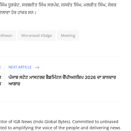
ਸਿੰਘ ਧੂੜਕੋਟ
,
ਸਰਬਜੀਤ ਸਿੰਘ ਸਰਪੰਚ
,
ਜਸਵੰਤ ਸਿੰਘ
,
ਮਲਕੀਤ ਸਿੰਘ
,
ਸੇਵਕ
 ਇਲਾਵਾ ਹੋਰ ਹਾਜ਼ਰ ਸਨ।
andhwan
Moranwali Vilalge
Meeting
E
NEXT ARTICLE
ਡ
ਪੰਜਾਬ ਸਟੇਟ ਮਾਸਟਰਜ਼ ਬੈਡਮਿੰਟਨ ਚੈਂਪੀਅਨਸ਼ਿਪ 2026 ਦਾ ਸ਼ਾਨਦਾਰ
ਤ
ਆਗਾਜ਼
tor of IGB News (Indo Global Bytes). Committed to unbiased
ted to amplifying the voice of the people and delivering news