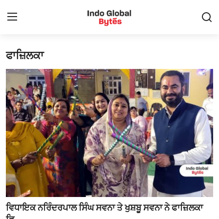
ਫਾਜ਼ਿਲਕਾ
Contact
ਲੋਕਲ
ਪੰਜਾਬ
ਚੰਡੀਗੜ੍ਹ
ਨੈਸ਼ਨਲ
ਰਾਜਨੀਤੀ
ਬਦਲੀਆ ਅਤੇ ਨਿਯੁਕਤੀਆਂ
ਵਿਧਾਇਕ ਨਰਿੰਦਰਪਾਲ ਸਿੰਘ ਸਵਨਾ ਤੇ ਖੁਸ਼ਬੂ ਸਵਨਾ ਨੇ ਫਾਜ਼ਿਲਕਾ
ਮਨੋਰੰਜਨ