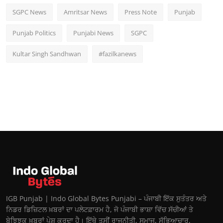
SGPC News
Amritsar News
Press Note
Punjab
Punjab Politics
Punjabi News
SGPC
Kultar Singh Sandhwan
#fazilkanews
IGB Punjab | Indo Global Bytes Punjabi – ਪੰਜਾਬੀ ਇੱਕ ਸੁਤੰਤਰ ਅਤੇ
ਨਿਡਰ ਡਿਜ਼ਿਟਲ ਖ਼ਬਰਾਂ ਦਾ ਪਲੇਟਫ਼ਾਰਮ ਹੈ, ਜੋ ਪੰਜਾਬੀ ਭਾਸ਼ਾ ਵਿੱਚ ਸੱਚੀਆਂ ਤੇ
ਬੇਝਿਝਕ ਖ਼ਬਰਾਂ ਪੇਸ਼ ਕਰਦਾ ਹੈ। ਇੱਥੇ ਤੁਸੀਂ ਰਾਜਨੀਤੀ, ਸਮਾਜ, ਸੱਭਿਆਚਾਰ,