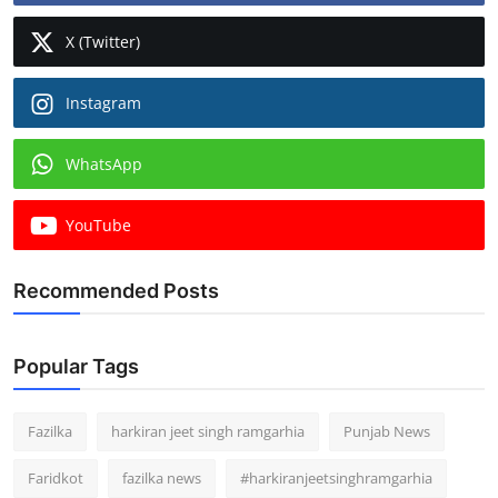
X (Twitter)
Instagram
WhatsApp
YouTube
Recommended Posts
Popular Tags
Fazilka
harkiran jeet singh ramgarhia
Punjab News
Faridkot
fazilka news
#harkiranjeetsinghramgarhia