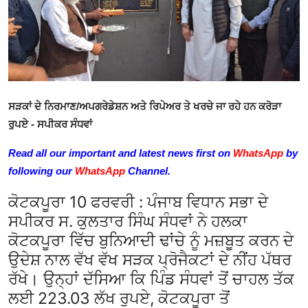
ਜੀਵਨ ਸ਼ੈਲੀ
English Website
ਸੜਕਾਂ ਦੇ ਨਿਰਮਾਣ/ਅਪਗਰੇਡੇਸ਼ਨ ਅਤੇ ਰਿਪੇਅਰ ਤੇ ਖਰਚੇ ਜਾ ਰਹੇ ਹਨ ਕਰੋੜਾ
ਰੁਪਏ
- ਸਪੀਕਰ ਸੰਧਵਾਂ
Read all our important and latest news first on
WhatsApp
by
following our
WhatsApp
Channel.
ਕੋਟਕਪੂਰਾ 10 ਫਰਵਰੀ :
ਪੰਜਾਬ ਵਿਧਾਨ ਸਭਾ ਦੇ
ਸਪੀਕਰ ਸ. ਕੁਲਤਾਰ ਸਿੰਘ ਸੰਧਵਾਂ ਨੇ ਹਲਕਾ
ਕੋਟਕਪੂਰਾ ਵਿੱਚ ਬੁਨਿਆਦੀ ਢਾਂਚੇ ਨੂੰ ਮਜ਼ਬੂਤ ਕਰਨ ਦੇ
ਉਦੇਸ਼ ਨਾਲ ਵੱਖ ਵੱਖ ਸੜਕ ਪ੍ਰੋਜੈਕਟਾਂ ਦੇ ਨੀਂਹ ਪੱਥਰ
ਰੱਖੇ।
ਉਨ੍ਹਾਂ ਦੱਸਿਆ ਕਿ ਪਿੰਡ
ਸੰਧਵਾਂ ਤੋਂ
ਚਾਹਲ
ਤੱਕ
ਲਈ
223.03
ਲੱਖ ਰੁਪਏ,
ਕੋਟਕਪੂਰਾ ਤੋਂ