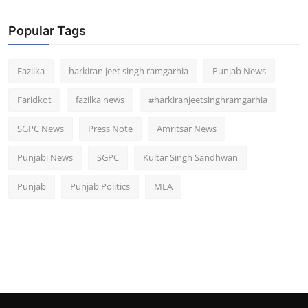
Popular Tags
Fazilka
harkiran jeet singh ramgarhia
Punjab News
Faridkot
fazilka news
#harkiranjeetsinghramgarhia
SGPC News
Press Note
Amritsar News
Punjabi News
SGPC
Kultar Singh Sandhwan
Punjab
Punjab Politics
MLA