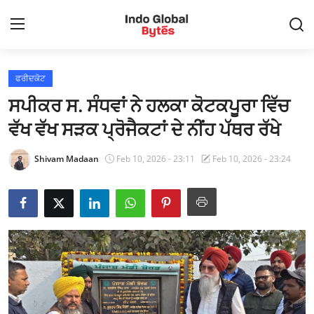
ਫਰੀਦਕੋਟ
Contact
ਸਪੀਕਰ ਸ. ਸੰਧਵਾਂ ਨੇ ਹਲਕਾ ਕੋਟਕਪੂਰਾ ਵਿੱਚ
ਲੋਕਲ
ਵੱਖ ਵੱਖ ਸੜਕ ਪ੍ਰੋਜੈਕਟਾਂ ਦੇ ਨੀਂਹ ਪੱਥਰ ਰੱਖੇ
ਪੰਜਾਬ
Shivam Madaan
Feb 10, 2026 - 23:11
Feb 10, 2026 - 23:24
ਚੰਡੀਗੜ੍ਹ
ਨੈਸ਼ਨਲ
ਰਾਜਨੀਤੀ
ਬਦਲੀਆ ਅਤੇ ਨਿਯੁਕਤੀਆਂ
ਮਨੋਰੰਜਨ